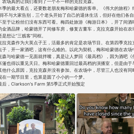
。农场真的让我们看到了一个不一样的克拉克森。

本季的最大看点，还要数老朋友梅和哈蒙德的客串。《伟大的旅程》
不得不与大家告别，三个老头开始了自己的退休生活，但好在他们各
不至于让粉丝们没有东西可看。梅四处旅游《梅游日本》，开了间酒
的金酒品牌，哈蒙德开了间修车房，修复古董车，克拉克森开始在农
还是想让“三贱客”同框。

克拉克森作为大英点子王，活最多的肯定是农场节目。在第四季克拉
点子，开一家酒吧，这有什么难的。以此为契机，梅和哈蒙德在农场
克森与哈蒙德一见面就拌嘴，真是让人梦回《最高档》，因为酒吧《
帐篷也得以重见天日。梅和哈蒙德重回过最高档的演播室，但是由于与
其他什么原因，克拉克森并没有参加。在农场中，尽管三人也没有同
现在一期节目里，也算是圆了小小的一个梦。

后，Clarkson's Farm 第5季正式开始预定