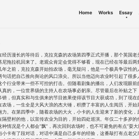
Home
Works
Essay
前
在经历漫长的等待后，克拉克森的农场第四季正式开播，那个英国老
基尼拖拉机回来了。老观众肯定会觉得不够看，现在已经在等最后两集
几年之前，克拉克森开始拍农场，毫无疑问，他是一个极具争议性的
两句话把自己推向舆论的风口浪尖。所以当他迈向农业时引起了很多
这个行业带来一些不可控的打击。但随着剧集的播出，人们发现眼前
认真的，一位世界级的主持人在农场事必躬亲。尽管最后在补贴之下
多镑，但真实和与生俱来的节目效果使得该节目大获成功，到了现在的
在农场，一生全是大风大浪的杰大锤，积攒了丰富的人生阅历，开始
魅力。在第四季中，随着农场的大火，小卡的人生迎来了新的变化，
在隔壁村的他，以宣传农业为目的，开始四处巡演。年仅二十多岁的
这种情况是个人都会“飘”，再次回到农场时，也不可避免的有点“耍大
与小卡有了段对话，对话中满是自己多年的经验，这番敲打有点老父