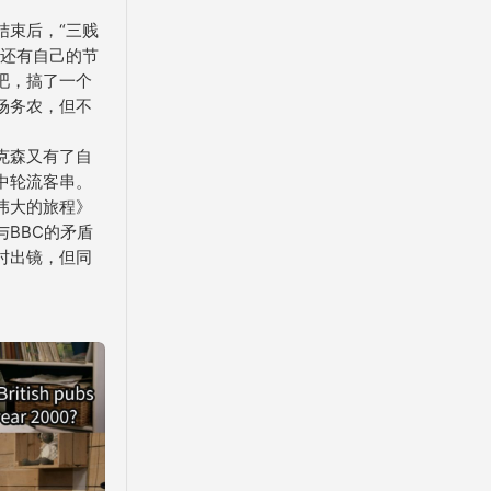
结束后，“三贱
自还有自己的节
吧，搞了一个
场务农，但不
克森又有了自
中轮流客串。
伟大的旅程》
BBC的矛盾
时出镜，但同