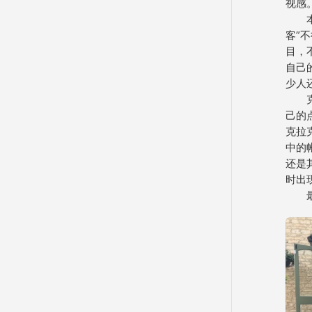
视感
　　
客”
目，
自己
少人
　　
己的
克拉
中的
还是
时出
　　最