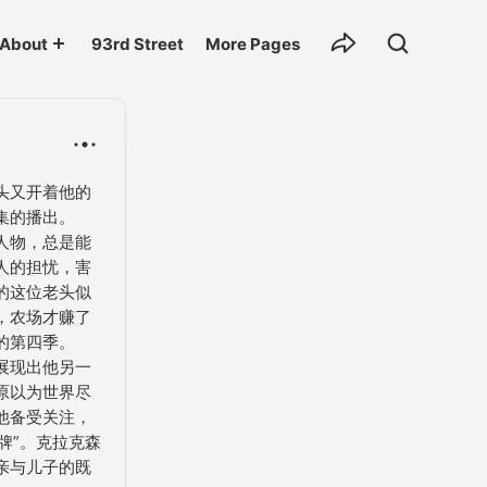
About
93rd Street
More Pages
头又开着他的
的播出。

人物，总是能
人的担忧，害
的这位老头似
，农场才赚了
第四季。

展现出他另一
原以为世界尽
他备受关注，
牌”。克拉克森
亲与儿子的既