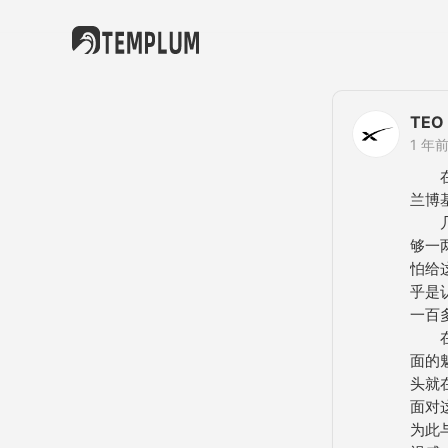
TEO
1 年
　　
兰博
　　
够一
怕给
乎是
一百
　　
面的
头就
面对
为此